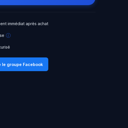
ent immédiat après achat
use
urisé
e le groupe Facebook