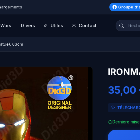
Groupe d'
hargements
rWars
Divers
Utiles
Contact
atue). 63cm
IRONMA
35,00
TÉLÉCHARG
Dernière mise