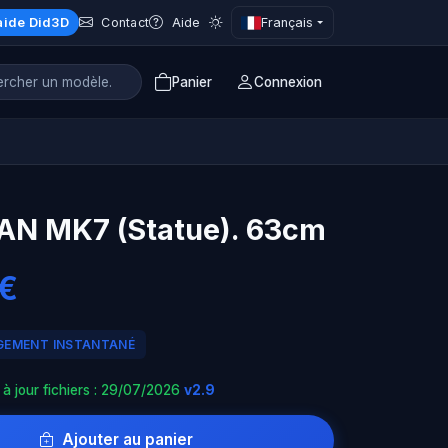
aide Did3D
Français
Contact
Aide
Panier
Connexion
N MK7 (Statue). 63cm
 €
EMENT INSTANTANÉ
 à jour fichiers : 29/07/2026
v2.9
Ajouter au panier